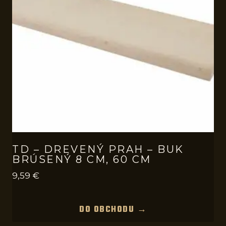
TD – DREVENÝ PRAH – BUK
BRÚSENÝ 8 CM, 60 CM
9,59
€
DO OBCHODU →