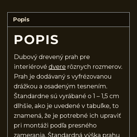
Popis
POPIS
Dubový drevený prah pre
interiérové
dvere
rôznych rozmerov.
Prah je dodávaný s vyfrézovanou
drážkou a osadeným tesnením.
Štandardne sú vyrábané o 1 – 1,5 cm
dlhšie, ako je uvedené v tabuľke, to
znamená, že je potrebné ich upraviť
pri montáži podľa presného
zamerania. Štandardná výška prahu