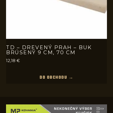
TD – DREVENÝ PRAH – BUK
BRÚSENÝ 9 CM, 70 CM
12,18
€
DO OBCHODU →