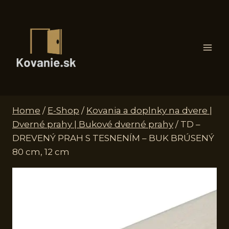
Skip
to
content
Home
/
E-Shop
/
Kovania a doplnky na dvere |
Dverné prahy | Bukové dverné prahy
/
TD –
DREVENÝ PRAH S TESNENÍM – BUK BRÚSENÝ
80 cm, 12 cm