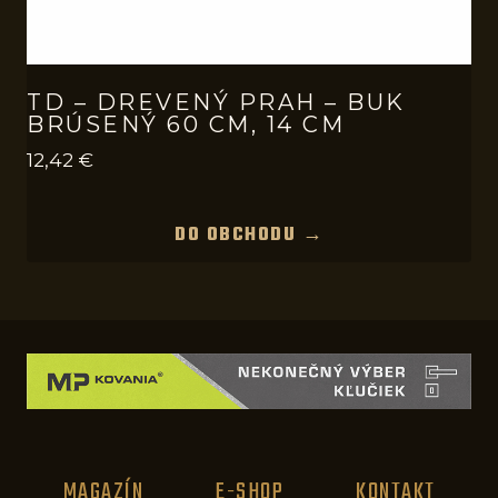
TD – DREVENÝ PRAH – BUK
BRÚSENÝ 60 CM, 14 CM
12,42
€
DO OBCHODU →
MAGAZÍN
E-SHOP
KONTAKT