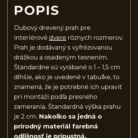
POPIS
Dubový drevený prah pre
interiérové
dvere
rôznych rozmerov.
Prah je dodávaný s vyfrézovanou
drážkou a osadeným tesnením.
Štandardne sú vyrábané o 1 – 1,5 cm
dlhšie, ako je uvedené v tabuľke, to
znamená, že je potrebné ich upraviť
pri montáži podľa presného
zamerania. Štandardná výška prahu
je 2 cm.
Nakoľko sa jedná o
prírodný materiál farebná
odlišnosť je prípustná.