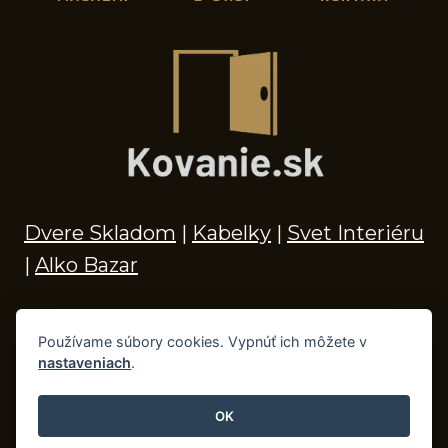
Dvere Skladom
|
Kabelky
|
Svet Interiéru
|
Alko Bazar
Používame súbory cookies. Vypnúť ich môžete v
nastaveniach
.
© 2026 Kľučky na dvere, madlá, kovania,
doplnky do kúpeľne a príslušenstvo
OK