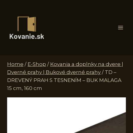
Skip
to
content
Home
/
E-Shop
/
Kovania a doplnky na dvere |
Dverné prahy | Bukové dverné prahy
/
TD –
DREVENÝ PRAH S TESNENÍM – BUK MALAGA
15 cm, 160 cm