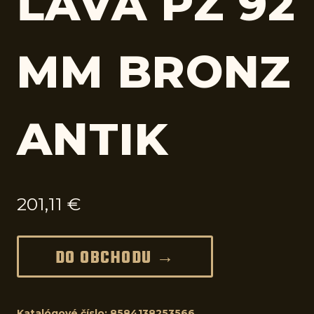
ĽAVÁ PZ 92
MM BRONZ
ANTIK
201,11
€
DO OBCHODU →
Katalógové číslo:
8584138253566