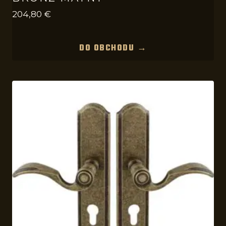
204,80
€
DO OBCHODU →