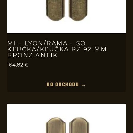
MI – LYON/RAMA – SO
KĽUČKA/KĽUČKA PZ 92 MM
BRONZ ANTIK
164,82
€
DO OBCHODU →