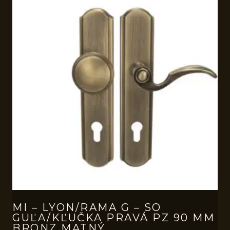
MI – LYON/RAMA G – SO
GUĽA/KĽUČKA PRAVÁ PZ 90 MM
BRONZ MATNÝ