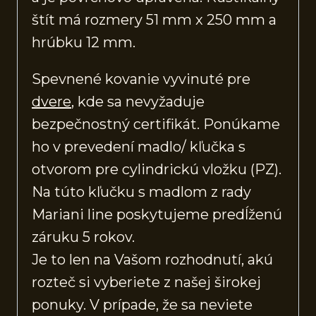
štít má rozmery 51 mm x 250 mm a
hrúbku 12 mm.
Spevnené kovanie vyvinuté pre
dvere
, kde sa nevyžaduje
bezpečnostný certifikát. Ponúkame
ho v prevedení madlo/ kľučka s
otvorom pre cylindrickú vložku (PZ).
Na túto kľučku s madlom z rady
Mariani line poskytujeme predĺženú
záruku 5 rokov.
Je to len na Vašom rozhodnutí, akú
rozteč si vyberiete z našej širokej
ponuky. V prípade, že sa neviete