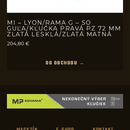
MI – LYON/RAMA G – SO
GUĽA/KĽUČKA PRAVÁ PZ 72 MM
ZLATÁ LESKLÁ/ZLATÁ MATNÁ
204,80
€
DO OBCHODU →