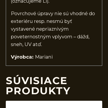
(označujeme Li).
Povrchové úpravy nie sú vhodné do
exteriéru resp. nesmú byť
vystavené nepriaznivým
poveternostným vplyvom – dážd,
sneh, UV atď.
Výrobca:
Mariani
SÚVISIACE
PRODUKTY