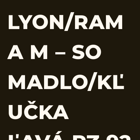
LYON/RAM
A M – SO
MADLO/KĽ
UČKA