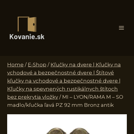
Skip
to
content
Home
/
E-Shop
/
Kľučky na dvere | Kľučky na
vchodové a bezpečnostné dvere | Štítové
kľučky na vchodové a bezpečnostné dvere |
Kľučky na spevnených rustikálnych štítoch
bez prekrytia vložky
/
MI – LYON/RAMA M – SO
madlo/kľučka ľavá PZ 92 mm Bronz antik