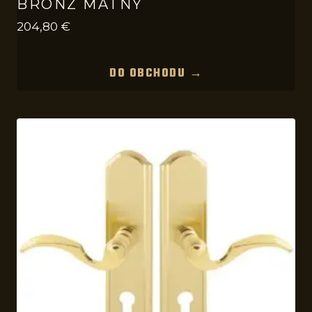
BRONZ MATNÝ
204,80
€
DO OBCHODU →