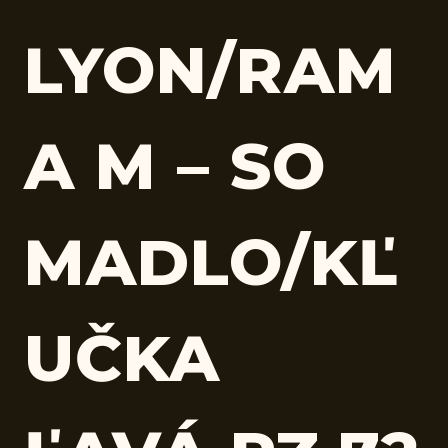
LYON/RAM
A M – SO
MADLO/KĽ
UČKA