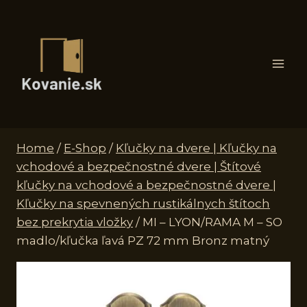
Skip
to
content
Home
/
E-Shop
/
Kľučky na dvere | Kľučky na
vchodové a bezpečnostné dvere | Štítové
kľučky na vchodové a bezpečnostné dvere |
Kľučky na spevnených rustikálnych štítoch
bez prekrytia vložky
/
MI – LYON/RAMA M – SO
madlo/kľučka ľavá PZ 72 mm Bronz matný