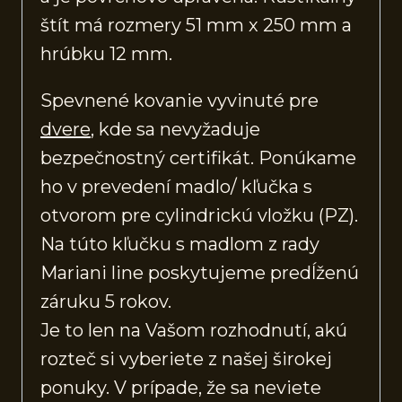
štít má rozmery 51 mm x 250 mm a
hrúbku 12 mm.
Spevnené kovanie vyvinuté pre
dvere
, kde sa nevyžaduje
bezpečnostný certifikát. Ponúkame
ho v prevedení madlo/ kľučka s
otvorom pre cylindrickú vložku (PZ).
Na túto kľučku s madlom z rady
Mariani line poskytujeme predĺženú
záruku 5 rokov.
Je to len na Vašom rozhodnutí, akú
rozteč si vyberiete z našej širokej
ponuky. V prípade, že sa neviete