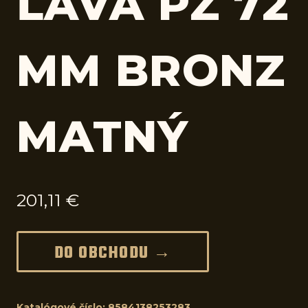
ĽAVÁ PZ 72
MM BRONZ
MATNÝ
201,11
€
DO OBCHODU →
Katalógové číslo:
8584138253283