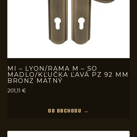
MI – LYON/RAMA M – SO
MADLO/KĽUČKA ĽAVÁ PZ 92 MM
BRONZ MATNÝ
201,11
€
DO OBCHODU →