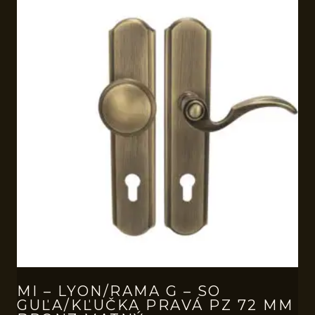
MI – LYON/RAMA G – SO
GUĽA/KĽUČKA PRAVÁ PZ 72 MM