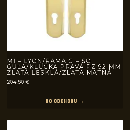
MI – LYON/RAMA G – SO
GUĽA/KĽUČKA PRAVÁ PZ 92 MM
ZLATÁ LESKLÁ/ZLATÁ MATNÁ
204,80
€
DO OBCHODU →