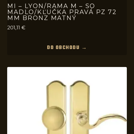
MI – LYON/RAMA M – SO
MADLO/KĽUČKA PRAVÁ PZ 72
MM BRONZ MATNÝ
201,11
€
DO OBCHODU →