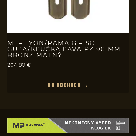
MI – LYON/RAMA G – SO
GUĽA/KĽUČKA ĽAVÁ PZ 90 MM
BRONZ MATNÝ
204,80
€
DO OBCHODU →