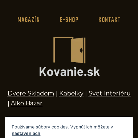
MAGAZÍN
E-SHOP
KONTAKT
Dvere Skladom
|
Kabelky
|
Svet Interiéru
|
Alko Bazar
Používame súbory cookies. Vypnúť ich môžete v
nastaveniach
.
© 2026 Kľučky na dvere, madlá, kovania,