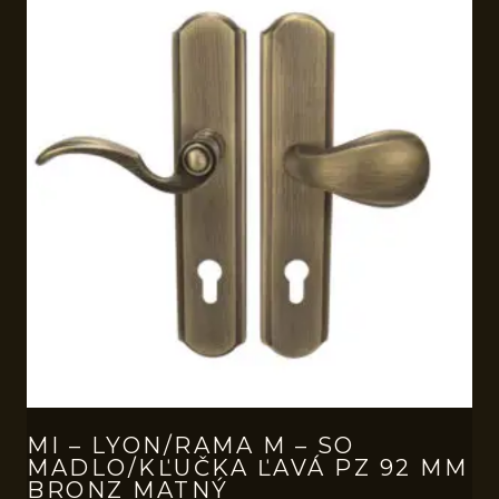
MI – LYON/RAMA M – SO
MADLO/KĽUČKA ĽAVÁ PZ 92 MM
BRONZ MATNÝ