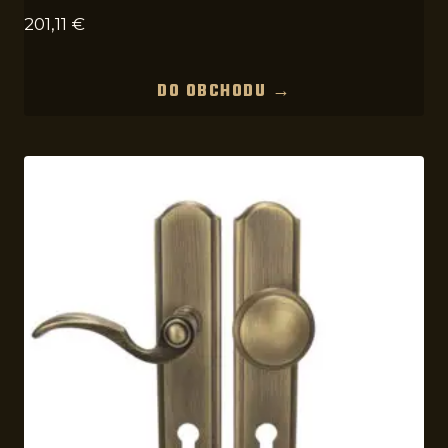
201,11
€
DO OBCHODU →