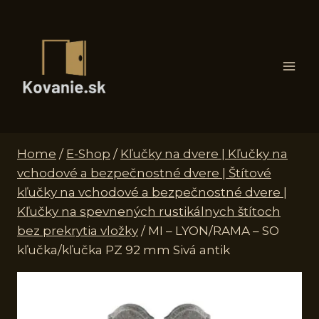
Skip
to
content
Home
/
E-Shop
/
Kľučky na dvere | Kľučky na
vchodové a bezpečnostné dvere | Štítové
kľučky na vchodové a bezpečnostné dvere |
Kľučky na spevnených rustikálnych štítoch
bez prekrytia vložky
/
MI – LYON/RAMA – SO
kľučka/kľučka PZ 92 mm Sivá antik