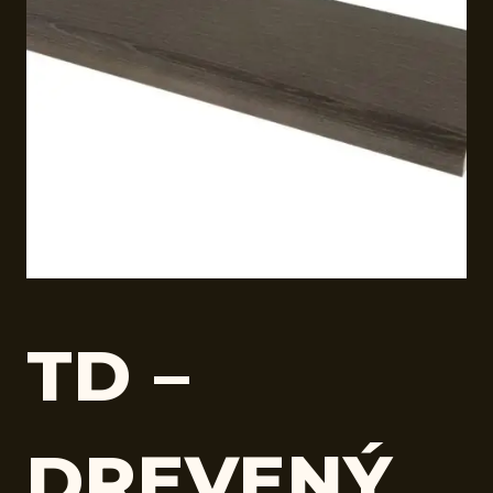
TD –
DREVENÝ