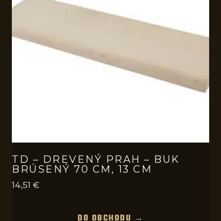
TD – DREVENÝ PRAH – BUK
BRÚSENÝ 70 CM, 13 CM
14,51
€
DO OBCHODU →