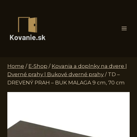
Skip
to
content
Home
/
E-Shop
/
Kovania a doplnky na dvere |
Dverné prahy | Bukové dverné prahy
/
TD –
DREVENÝ PRAH – BUK MALAGA 9 cm, 70 cm