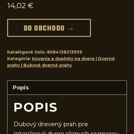
14,02
€
DO OBCHODU →
Katalógové číslo:
8584138213959
Kategória:
Kovania a doplnky na dvere | Dverné
prahy | Bukové dverné prahy
Popis
POPIS
Dubový drevený prah pre
interiérové
dvere
rôznych rozmerov.