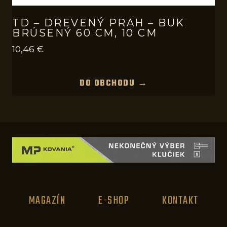
TD – DREVENÝ PRAH – BUK
BRÚSENÝ 60 CM, 10 CM
10,46
€
DO OBCHODU →
MAGAZÍN
E-SHOP
KONTAKT