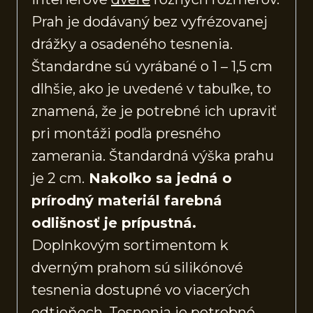
Prah je dodávaný bez vyfrézovanej
drážky a osadeného tesnenia.
Štandardne sú vyrábané o 1 – 1,5 cm
dlhšie, ako je uvedené v tabuľke, to
znamená, že je potrebné ich upraviť
pri montáži podľa presného
zamerania. Štandardná výška prahu
je 2 cm.
Nakoľko sa jedná o
prírodný materiál farebná
odlišnosť je prípustná.
Doplnkovým sortimentom k
dverným prahom sú silikónové
tesnenia dostupné vo viacerých
odtieňoch. Tesnenia je potrebné