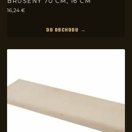
BRÚSENÝ 70 CM, 16 CM
16,24
€
DO OBCHODU →