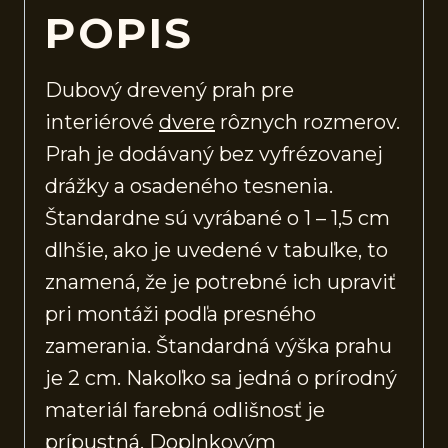
POPIS
Dubový drevený prah pre
interiérové
dvere
rôznych rozmerov.
Prah je dodávaný bez vyfrézovanej
drážky a osadeného tesnenia.
Štandardne sú vyrábané o 1 – 1,5 cm
dlhšie, ako je uvedené v tabuľke, to
znamená, že je potrebné ich upraviť
pri montáži podľa presného
zamerania. Štandardná výška prahu
je 2 cm. Nakoľko sa jedná o prírodný
materiál farebná odlišnosť je
prípustná. Doplnkovým