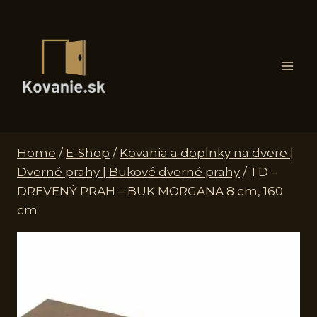
Skip
to
content
Home
/
E-Shop
/
Kovania a doplnky na dvere |
Dverné prahy | Bukové dverné prahy
/
TD –
DREVENÝ PRAH – BUK MORGANA 8 cm, 160
cm