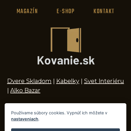
MAGAZÍN
E-SHOP
KONTAKT
Dvere Skladom
|
Kabelky
|
Svet Interiéru
|
Alko Bazar
Používame súbory cookies. Vypnúť ich môžete v
nastaveniach
.
© 2026 Kľučky na dvere, madlá, kovania,