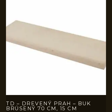
TD – DREVENÝ PRAH – BUK
BRÚSENÝ 70 CM, 15 CM