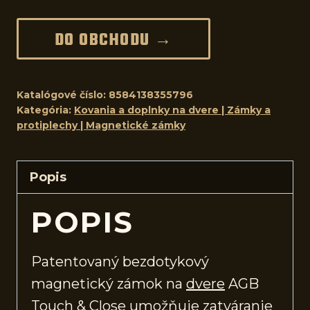
DO OBCHODU →
Katalógové číslo:
8584138355796
Kategória:
Kovania a doplnky na dvere | Zámky a
protiplechy | Magnetické zámky
Popis
POPIS
Patentovaný bezdotykový
magnetický zámok na
dvere
AGB
Touch & Close umožňuje zatváranie