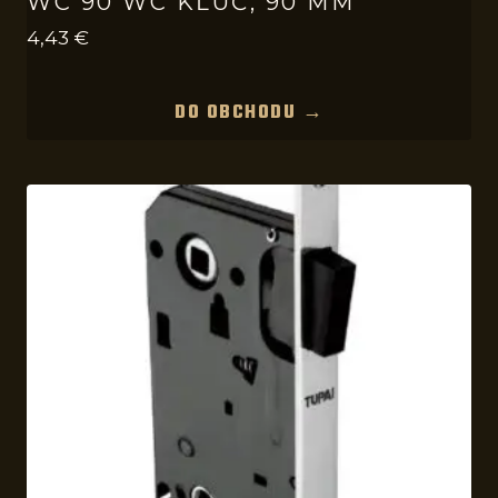
WC 90 WC KĽÚČ, 90 MM
4,43
€
DO OBCHODU →