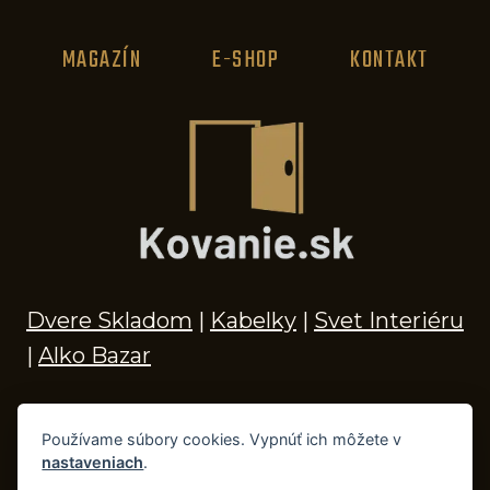
MAGAZÍN
E-SHOP
KONTAKT
Dvere Skladom
|
Kabelky
|
Svet Interiéru
|
Alko Bazar
Používame súbory cookies. Vypnúť ich môžete v
nastaveniach
.
© 2026 Kľučky na dvere, madlá, kovania,