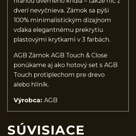
hranou dverného krídla – takže nič z
dverí nevyčnieva. Zámok sa pýši
100% minimalistickým dizajnom
vďaka elegantnému prekrytiu
plastovými krytkami v 3 farbách.
AGB Zámok AGB Touch & Close
ponúkame aj ako hotový set s AGB
Touch protiplechom pre drevo
alebo hliník.
Výrobca:
AGB
SÚVISIACE