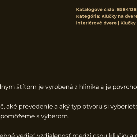
Katalógové číslo:
858413
Kategória:
Kľučky na dvere
interiérové dvere | Kľučky
lnym štítom je vyrobená z hliníka a je povrch
, aké prevedenie a aký typ otvoru si vyberiete
 a pomôžeme s výberom.
rebné vedieť vzdialenosť medzi osou kľučky a 