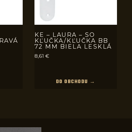
O
KE – LAURA – SO
RAVÁ
KĽUČKA/KĽUČKA BB
72 MM BIELA LESKLÁ
8,61
€
→
DO OBCHODU →