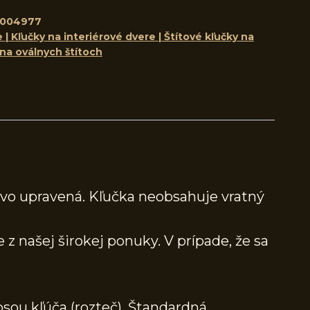
8004977
 | Kľučky na interiérové dvere | Štítové kľučky na
 na oválnych štítoch
ovo upravená. Kľučka neobsahuje vratný
 z našej širokej ponuky. V prípade, že sa
osou kľúča (rozteč). Štandardná