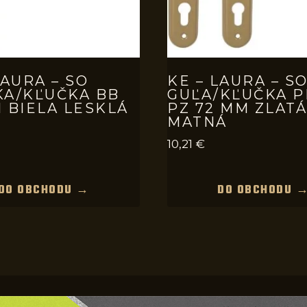
LAURA – SO
KE – LAURA – S
KA/KĽUČKA BB
GUĽA/KĽUČKA P
 BIELA LESKLÁ
PZ 72 MM ZLATÁ
MATNÁ
10,21
€
DO OBCHODU →
DO OBCHODU 