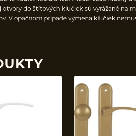
j otvory do štítových kľučiek sú vyrážané na 
vorov. V opačnom prípade výmena kľučiek nemu
DUKTY