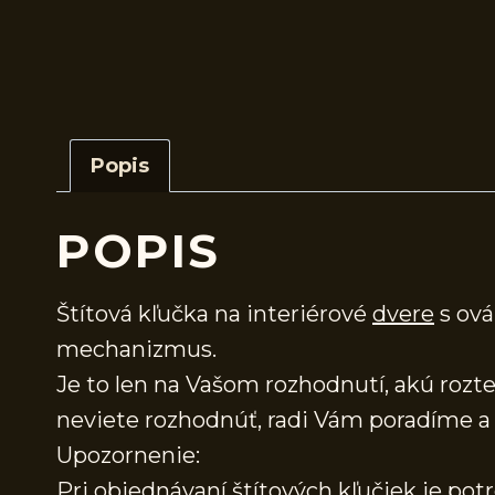
Popis
POPIS
Štítová kľučka na interiérové
dvere
s ová
mechanizmus.
Je to len na Vašom rozhodnutí, akú rozteč
neviete rozhodnúť, radi Vám poradíme
Upozornenie:
Pri objednávaní štítových kľučiek je pot