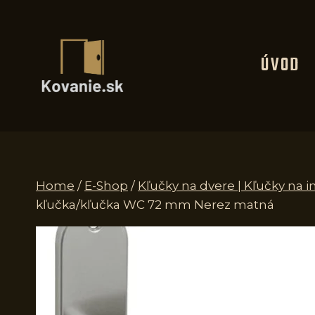
Skip
to
content
ÚVOD
Home
/
E-Shop
/
Kľučky na dvere | Kľučky na i
kľučka/kľučka WC 72 mm Nerez matná