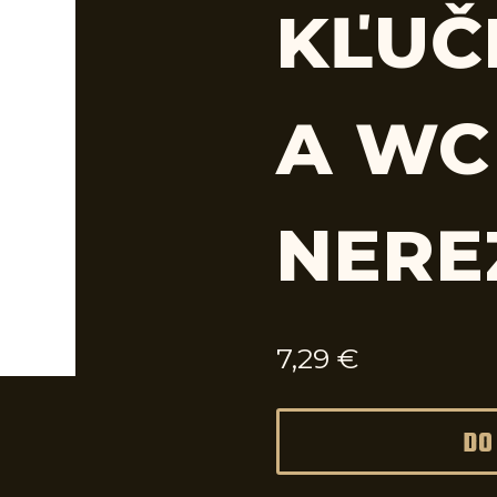
KĽUČ
A WC
NERE
7,29
€
DO