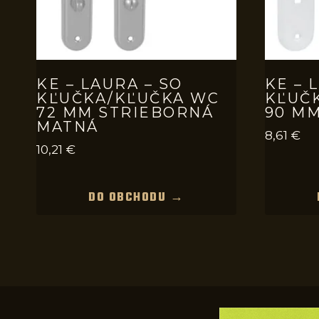
KE – LAURA – SO
KE – 
KĽUČKA/KĽUČKA WC
KĽUČ
72 MM STRIEBORNÁ
90 MM
MATNÁ
8,61
€
10,21
€
DO OBCHODU →