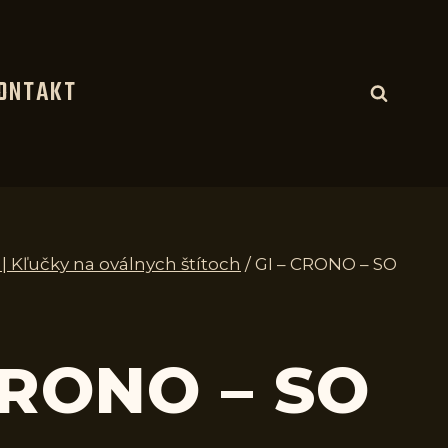
ONTAKT
 | Kľučky na oválnych štítoch
/
GI – CRONO – SO
CRONO – SO