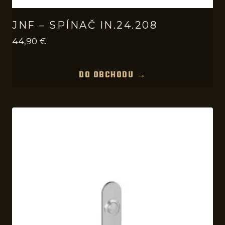
JNF – SPÍNAČ IN.24.208
44,90
€
DO OBCHODU →