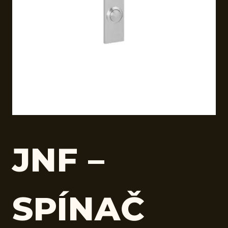
JNF –
SPÍNAČ