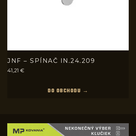
JNF – SPÍNAČ IN.24.209
41,21
€
DO OBCHODU →