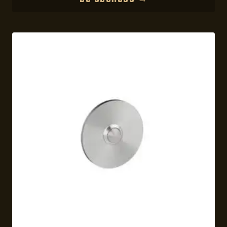
DO OBCHODU →