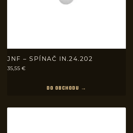
JNF – SPÍNAČ IN.24.202
35,55
€
DO OBCHODU →