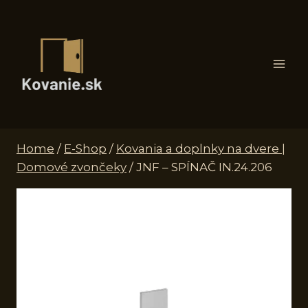
Skip
to
content
Home
/
E-Shop
/
Kovania a doplnky na dvere |
Domové zvončeky
/
JNF – SPÍNAČ IN.24.206