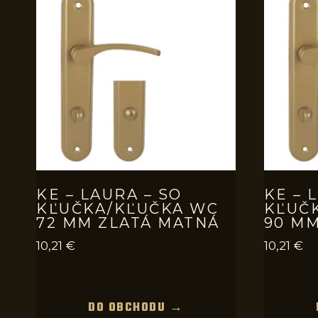
KE – LAURA – SO
KE – 
KĽUČKA/KĽUČKA WC
KĽUČ
72 MM ZLATÁ MATNÁ
90 MM
10,21
€
10,21
€
DO OBCHODU →