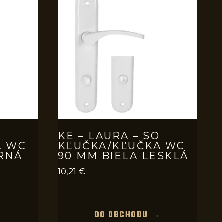
O
KE – LAURA – SO
A WC
KĽUČKA/KĽUČKA WC
RNÁ
90 MM BIELA LESKLÁ
10,21
€
→
DO OBCHODU →