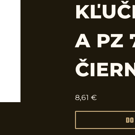
KĽUČ
A PZ
ČIER
8,61
€
DO