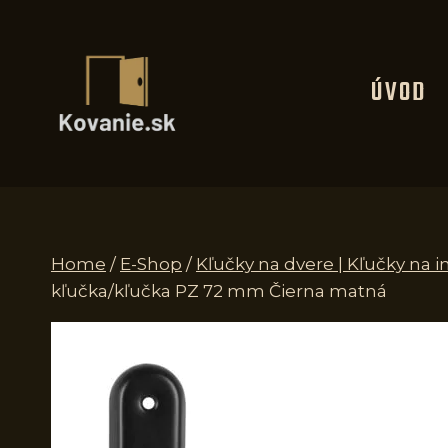
Skip
to
content
ÚVOD
Home
/
E-Shop
/
Kľučky na dvere | Kľučky na i
kľučka/kľučka PZ 72 mm Čierna matná