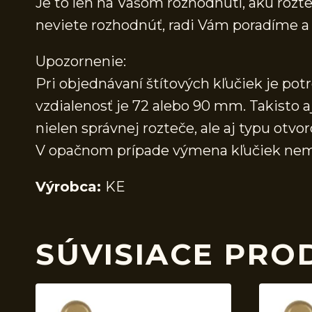
Je to len na Vašom rozhodnutí, akú rozteč
neviete rozhodnúť, radi Vám poradíme
Upozornenie:
Pri objednávaní štítových kľučiek je pot
vzdialenosť je 72 alebo 90 mm. Takisto a
nielen správnej rozteče, ale aj typu otvor
V opačnom prípade výmena kľučiek nem
Výrobca:
KE
SÚVISIACE PRO