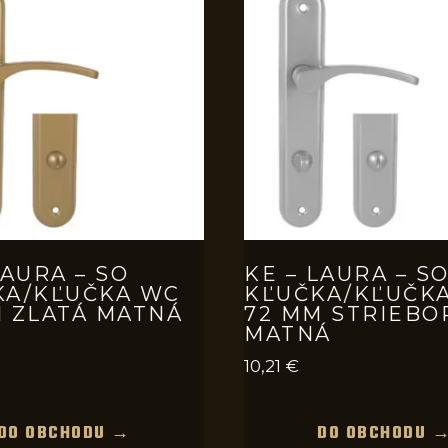
LAURA – SO
KE – LAURA – S
KA/KĽUČKA WC
KĽUČKA/KĽUČK
 ZLATÁ MATNÁ
72 MM STRIEBO
MATNÁ
10,21
€
DO OBCHODU →
DO OBCHODU 