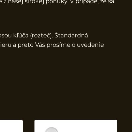
 z našej širokej ponuky. V prípade, že sa
osou kľúča (rozteč). Štandardná
mieru a preto Vás prosíme o uvedenie