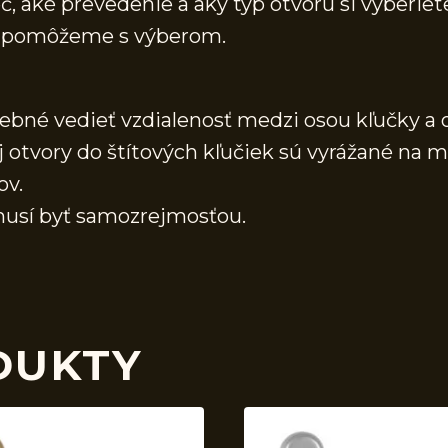
, aké prevedenie a aký typ otvoru si vyberiete
 a pomôžeme s výberom.
rebné vedieť vzdialenosť medzi osou kľučky a 
j otvory do štítových kľučiek sú vyrážané na 
ov.
usí byť samozrejmosťou.
DUKTY