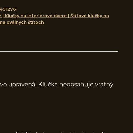
451276
 | Kľučky na interiérové dvere | Štítové kľučky na
 na oválnych štítoch
ovo upravená. Kľučka neobsahuje vratný