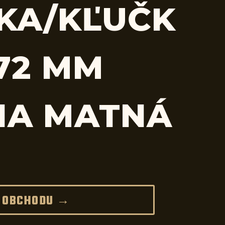
KA/KĽUČK
 72 MM
NA MATNÁ
 OBCHODU →