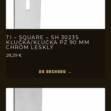
TI – SQUARE – SH 3023S
KĽUČKA/KĽUČKA PZ 90 MM
CHRÓM LESKLÝ
28,29
€
DO OBCHODU →