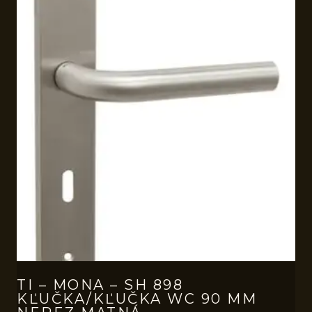
TI – MONA – SH 898
KĽUČKA/KĽUČKA WC 90 MM