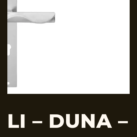
LI – DUNA –