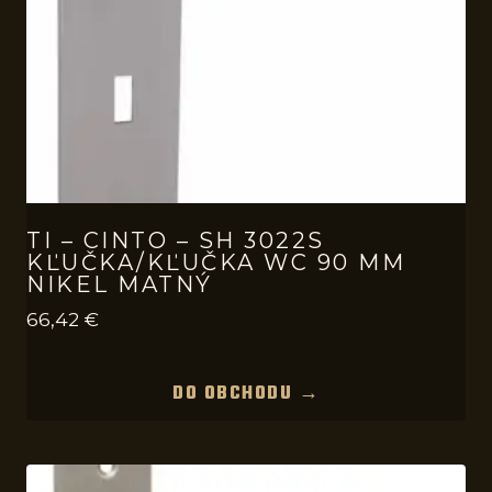
TI – CINTO – SH 3022S
KĽUČKA/KĽUČKA WC 90 MM
NIKEL MATNÝ
66,42
€
DO OBCHODU →