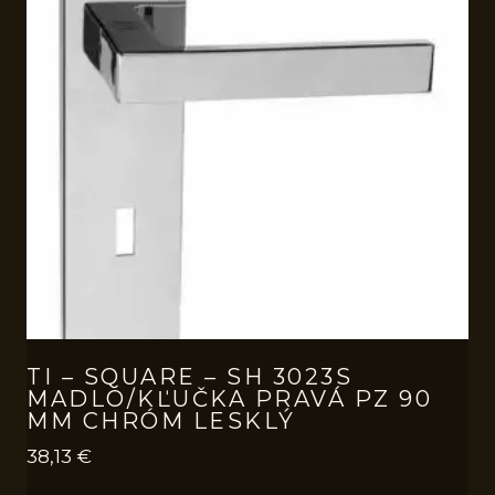
TI – SQUARE – SH 3023S
MADLO/KĽUČKA PRAVÁ PZ 90
MM CHRÓM LESKLÝ
38,13
€