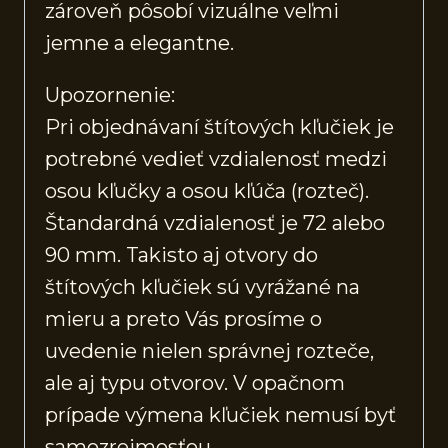
zároveň pôsobí vizuálne veľmi
jemne a elegantne.
Upozornenie:
Pri objednávaní štítových kľučiek je
potrebné vedieť vzdialenosť medzi
osou kľučky a osou kľúča (rozteč).
Štandardná vzdialenosť je 72 alebo
90 mm. Takisto aj otvory do
štítových kľučiek sú vyrážané na
mieru a preto Vás prosíme o
uvedenie nielen správnej rozteče,
ale aj typu otvorov. V opačnom
prípade výmena kľučiek nemusí byť
samozrejmosťou.