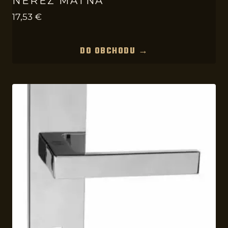
NEREZ MATNÁ
17,53
€
DO OBCHODU →