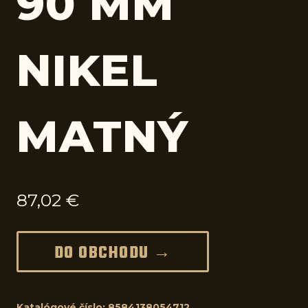
90 MM
NIKEL
MATNÝ
87,02
€
DO OBCHODU →
Katalógové číslo:
8584138054712