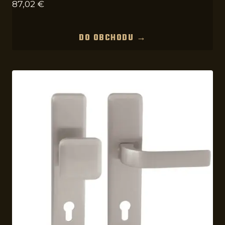
87,02
€
DO OBCHODU →