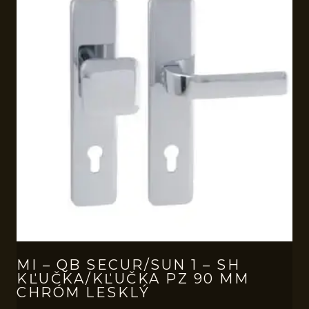
MI – QB SECUR/SUN 1 – SH
KĽUČKA/KĽUČKA PZ 90 MM
CHRÓM LESKLÝ