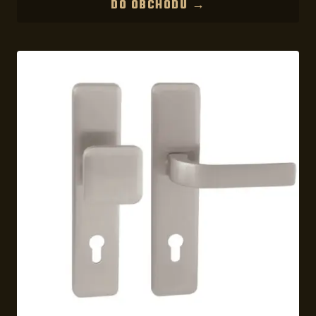
DO OBCHODU →