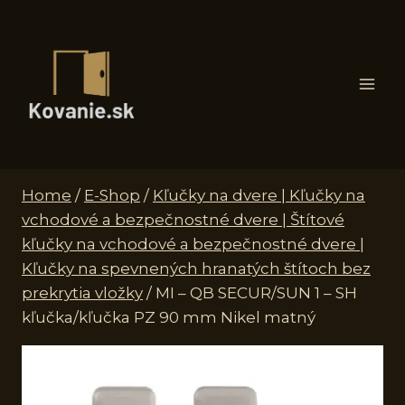
Skip
to
content
Home
/
E-Shop
/
Kľučky na dvere | Kľučky na
vchodové a bezpečnostné dvere | Štítové
kľučky na vchodové a bezpečnostné dvere |
Kľučky na spevnených hranatých štítoch bez
prekrytia vložky
/
MI – QB SECUR/SUN 1 – SH
kľučka/kľučka PZ 90 mm Nikel matný