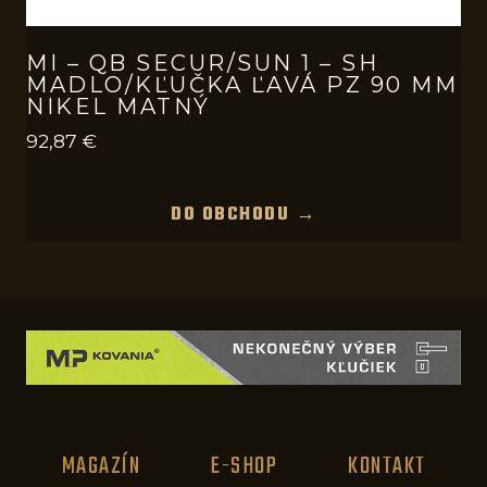
MI – QB SECUR/SUN 1 – SH
MADLO/KĽUČKA ĽAVÁ PZ 90 MM
NIKEL MATNÝ
92,87
€
DO OBCHODU →
MAGAZÍN
E-SHOP
KONTAKT