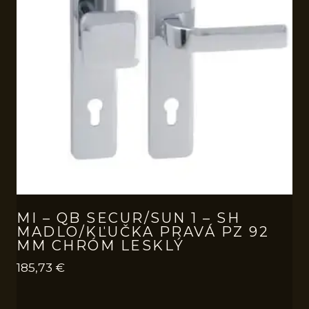
MI – QB SECUR/SUN 1 – SH
MADLO/KĽUČKA PRAVÁ PZ 92
MM CHRÓM LESKLÝ
185,73
€