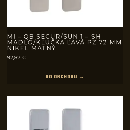
MI – QB SECUR/SUN 1 – SH
MADLO/KĽUČKA ĽAVÁ PZ 72 MM
NIKEL MATNÝ
92,87
€
DO OBCHODU →