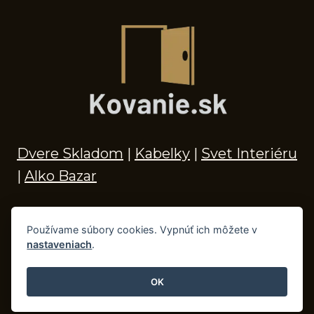
Dvere Skladom
|
Kabelky
|
Svet Interiéru
|
Alko Bazar
Používame súbory cookies. Vypnúť ich môžete v
nastaveniach
.
© 2026 Kľučky na dvere, madlá, kovania,
doplnky do kúpeľne a príslušenstvo
OK