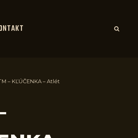
ONTAKT
M – KĽÚČENKA – Atlét
–