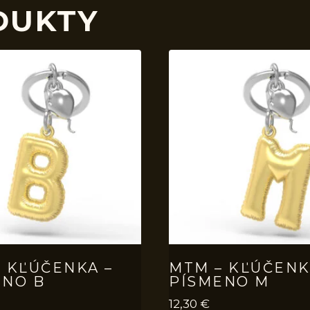
DUKTY
 KĽÚČENKA –
MTM – KĽÚČENK
ENO B
PÍSMENO M
12,30
€