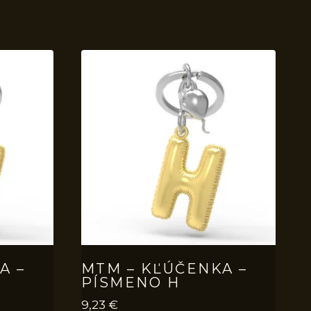
A –
MTM – KĽÚČENKA –
PÍSMENO H
9,23
€