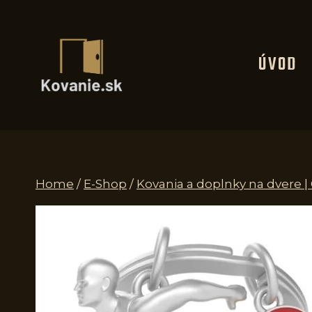
Skip
to
content
ÚVOD
Home
/
E-Shop
/
Kovania a doplnky na dvere |