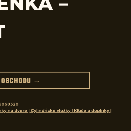
ENKA –
T
 OBCHODU →
6060320
ky na dvere | Cylindrické vložky | Kľúče a doplnky |