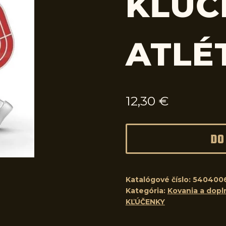
KĽÚČ
ATLÉ
12,30
€
DO
Katalógové číslo:
540400
Kategória:
Kovania a dopln
KĽÚČENKY