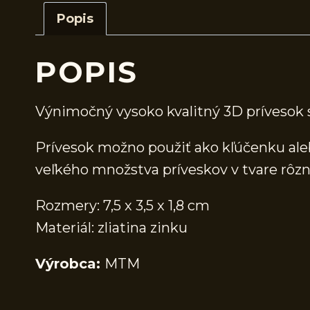
Popis
POPIS
Výnimočný vysoko kvalitný 3D prívesok 
Prívesok možno použiť ako kľúčenku aleb
veľkého množstva príveskov v tvare rôzn
Rozmery: 7,5 x 3,5 x 1,8 cm
Materiál: zliatina zinku
Výrobca:
MTM