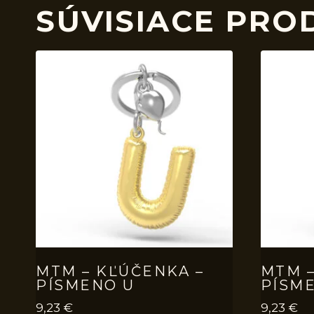
SÚVISIACE PRO
MTM – KĽÚČENKA –
MTM –
PÍSMENO U
PÍSM
9,23
€
9,23
€