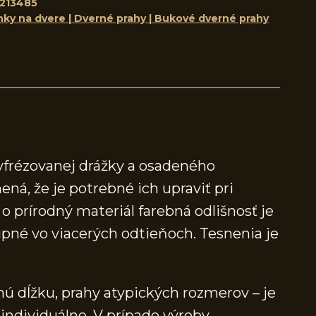
213485
nky na dvere | Dverné prahy | Bukové dverné prahy
yfrézovanej drážky a osadeného
ená, že je potrebné ich upraviť pri
 prírodný materiál farebná odlišnosť je
né vo viacerých odtieňoch. Tesnenia je
ú dĺžku, prahy atypických rozmerov – je
individuálne. V prípade výroby