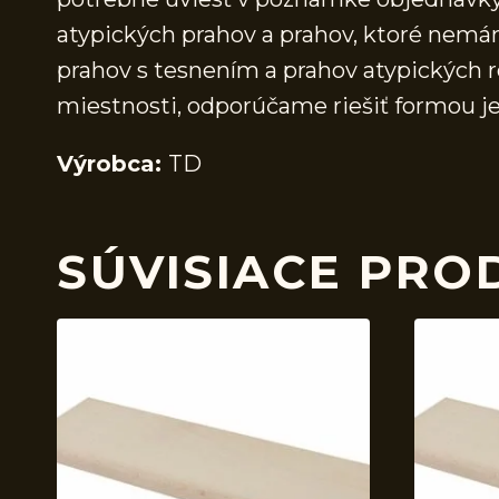
atypických prahov a prahov, ktoré nem
prahov s tesnením a prahov atypických r
miestnosti, odporúčame riešiť formou j
Výrobca:
TD
SÚVISIACE PRO