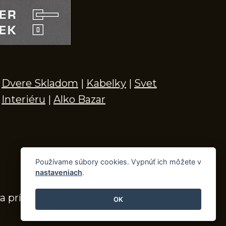
Dvere Skladom
|
Kabelky
|
Svet
Interiéru
|
Alko Bazar
Používame súbory cookies. Vypnúť ich môžete v
nastaveniach
.
a príslušenstvo
OK