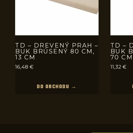
TD – DREVENÝ PRAH –
TD – 
BUK BRÚSENÝ 80 CM,
BUK B
13 CM
70 CM
16,48
€
11,32
€
DO OBCHODU →