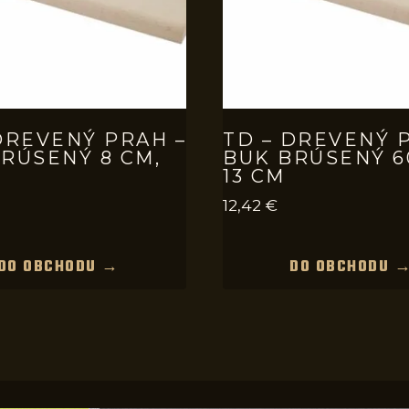
DREVENÝ PRAH –
TD – DREVENÝ 
RÚSENÝ 8 CM,
BUK BRÚSENÝ 6
13 CM
12,42
€
DO OBCHODU →
DO OBCHODU 