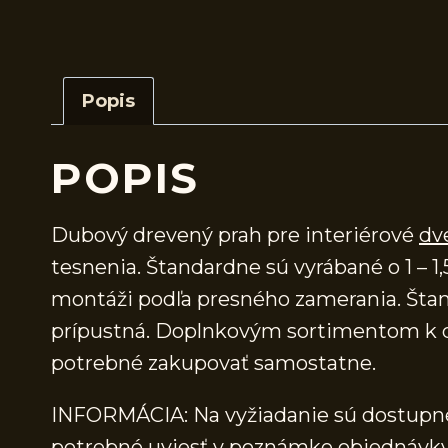
Popis
POPIS
Dubový drevený prah pre interiérové
dv
tesnenia. Štandardne sú vyrábané o 1 – 1,
montáži podľa presného zamerania. Štand
prípustná. Doplnkovým sortimentom k d
potrebné zakupovať samostatne.
INFORMÁCIA: Na vyžiadanie sú dostupné 
potrebné uviesť v poznámke objednávky.