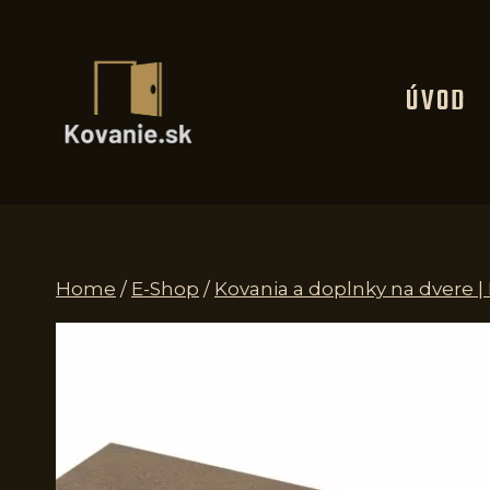
Skip
to
content
ÚVOD
Home
/
E-Shop
/
Kovania a doplnky na dvere |