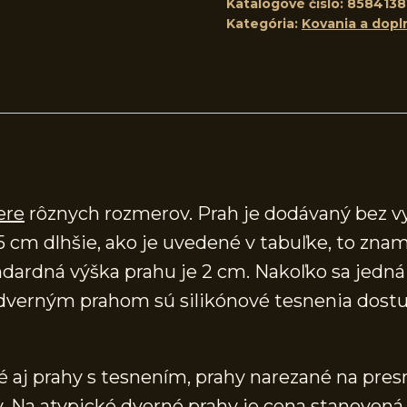
Katalógové číslo:
8584138
Kategória:
Kovania a dopl
ere
rôznych rozmerov. Prah je dodávaný bez v
5 cm dlhšie, ako je uvedené v tabuľke, to znam
ardná výška prahu je 2 cm. Nakoľko sa jedná o
verným prahom sú silikónové tesnenia dostup
aj prahy s tesnením, prahy narezané na presn
 Na atypické dverné prahy je cena stanovená 