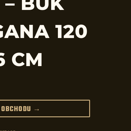
 – BUK
ANA 120
6 CM
 OBCHODU →