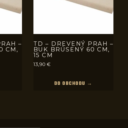
PRAH –
TD – DREVENÝ PRAH –
0 CM,
BUK BRÚSENÝ 60 CM,
15 CM
13,90
€
→
DO OBCHODU →