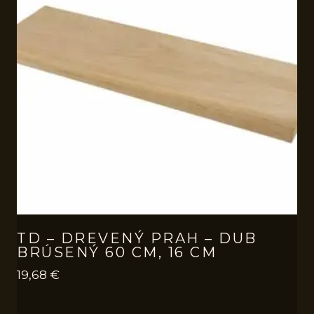
TD – DREVENÝ PRAH – DUB
BRÚSENÝ 60 CM, 16 CM
19,68
€