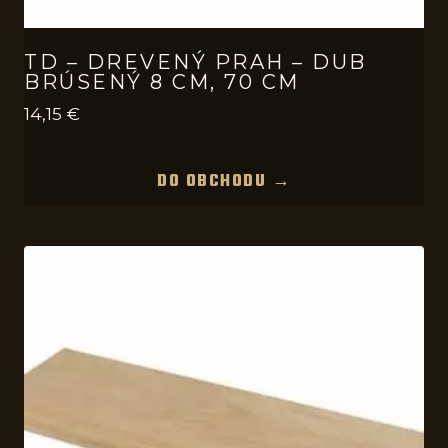
TD – DREVENÝ PRAH – DUB
BRÚSENÝ 8 CM, 70 CM
14,15
€
DO OBCHODU →