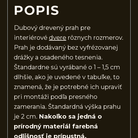
POPIS
Dubový drevený prah pre
interiérové
dvere
rôznych rozmerov.
Prah je dodávaný bez vyfrézovanej
drážky a osadeného tesnenia.
Štandardne sú vyrábané o 1 – 1,5 cm
dlhšie, ako je uvedené v tabuľke, to
znamená, že je potrebné ich upraviť
pri montáži podľa presného
zamerania. Štandardná výška prahu
je 2 cm.
Nakoľko sa jedná o
prírodný materiál farebná
odlišnosť je prípustná.