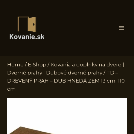
Skip
to
content
Home
/
E-Shop
/
Kovania a doplnky na dvere |
Dverné prahy | Dubové dverné prahy
/
TD –
DREVENÝ PRAH – DUB HNEDÁ ZEM 13 cm, 110
cm