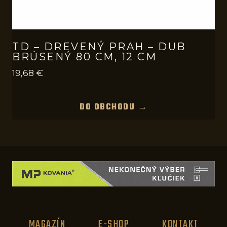
TD – DREVENÝ PRAH – DUB
BRÚSENÝ 80 CM, 12 CM
19,68
€
DO OBCHODU →
MAGAZÍN
E-SHOP
KONTAKT