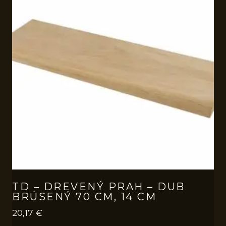
TD – DREVENÝ PRAH – DUB
BRÚSENÝ 70 CM, 14 CM
20,17
€