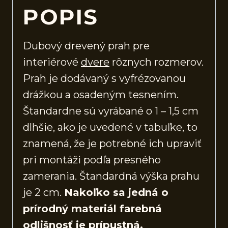
POPIS
Dubový drevený prah pre
interiérové
dvere
rôznych rozmerov.
Prah je dodávaný s vyfrézovanou
drážkou a osadeným tesnením.
Štandardne sú vyrábané o 1 – 1,5 cm
dlhšie, ako je uvedené v tabuľke, to
znamená, že je potrebné ich upraviť
pri montáži podľa presného
zamerania. Štandardná výška prahu
je 2 cm.
Nakoľko sa jedná o
prírodný materiál farebná
odlišnosť je prípustná.