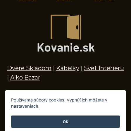
Dvere Skladom
|
Kabelky
|
Svet Interiéru
|
Alko Bazar
Používame súbory cookies. Vypnúť ich môžete v
nastaveniach
.
© 2026 Kľučky na dvere, madlá, kovania,
doplnky do kúpeľne a príslušenstvo
OK