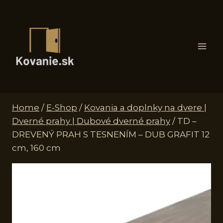
Skip
to
content
Home
/
E-Shop
/
Kovania a doplnky na dvere |
Dverné prahy | Dubové dverné prahy
/
TD –
DREVENÝ PRAH S TESNENÍM – DUB GRAFIT 12
cm, 160 cm