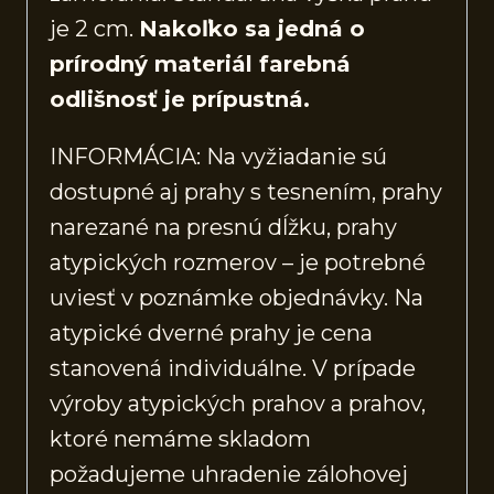
je 2 cm.
Nakoľko sa jedná o
prírodný materiál farebná
odlišnosť je prípustná.
INFORMÁCIA: Na vyžiadanie sú
dostupné aj prahy s tesnením, prahy
narezané na presnú dĺžku, prahy
atypických rozmerov – je potrebné
uviesť v poznámke objednávky. Na
atypické dverné prahy je cena
stanovená individuálne. V prípade
výroby atypických prahov a prahov,
ktoré nemáme skladom
požadujeme uhradenie zálohovej