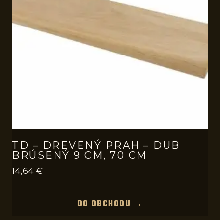
TD – DREVENÝ PRAH – DUB
BRÚSENÝ 9 CM, 70 CM
14,64
€
DO OBCHODU →