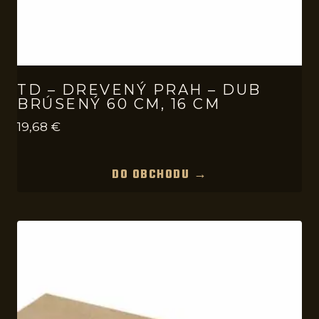
TD – DREVENÝ PRAH – DUB
BRÚSENÝ 60 CM, 16 CM
19,68
€
DO OBCHODU →