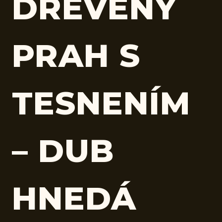
DREVENÝ
PRAH S
TESNENÍM
– DUB
HNEDÁ