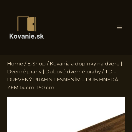
Skip
to
content
Home
/
E-Shop
/
Kovania a doplnky na dvere |
Dverné prahy | Dubové dverné prahy
/
TD –
DREVENÝ PRAH S TESNENÍM – DUB HNEDÁ
ZEM 14 cm, 150 cm