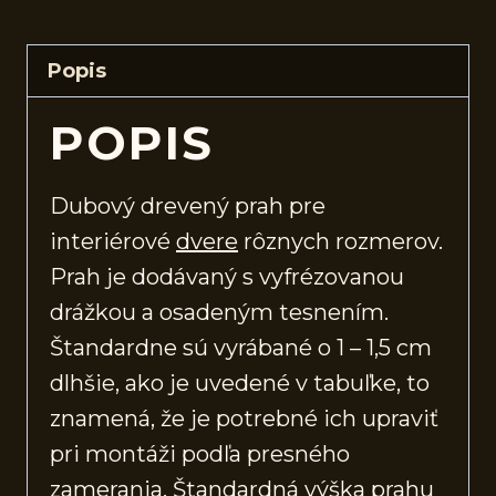
Popis
POPIS
Dubový drevený prah pre
interiérové
dvere
rôznych rozmerov.
Prah je dodávaný s vyfrézovanou
drážkou a osadeným tesnením.
Štandardne sú vyrábané o 1 – 1,5 cm
dlhšie, ako je uvedené v tabuľke, to
znamená, že je potrebné ich upraviť
pri montáži podľa presného
zamerania. Štandardná výška prahu