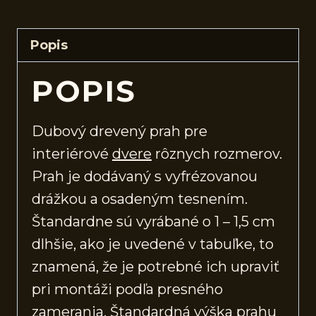
Popis
POPIS
Dubový drevený prah pre
interiérové
dvere
rôznych rozmerov.
Prah je dodávaný s vyfrézovanou
drážkou a osadeným tesnením.
Štandardne sú vyrábané o 1 – 1,5 cm
dlhšie, ako je uvedené v tabuľke, to
znamená, že je potrebné ich upraviť
pri montáži podľa presného
zamerania. Štandardná výška prahu