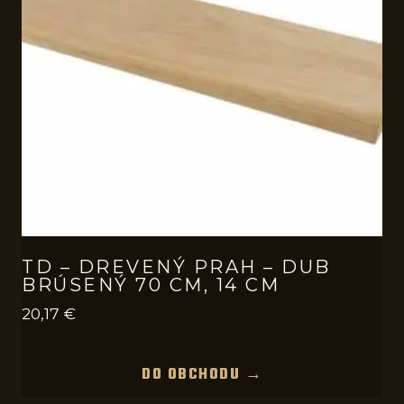
TD – DREVENÝ PRAH – DUB
BRÚSENÝ 70 CM, 14 CM
20,17
€
DO OBCHODU →