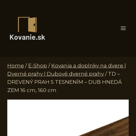
Skip
to
content
Home
/
E-Shop
/
Kovania a doplnky na dvere |
Dverné prahy | Dubové dverné prahy
/
TD –
DREVENÝ PRAH S TESNENÍM – DUB HNEDÁ
ZEM 16 cm, 160 cm