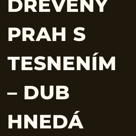
DREVENÝ
PRAH S
TESNENÍM
– DUB
HNEDÁ