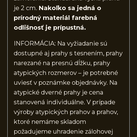
je 2 cm.
Nakoľko sa jedná o
prírodný materiál farebná
odlišnosť je prípustná.
INFORMÁCIA: Na vyžiadanie sú
dostupné aj prahy s tesnením, prahy
narezané na presnú dĺžku, prahy
atypických rozmerov – je potrebné
uviesť v poznámke objednávky. Na
atypické dverné prahy je cena
stanovená individuálne. V prípade
výroby atypických prahov a prahov,
ktoré nemáme skladom
požadujeme uhradenie zálohovej