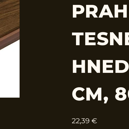
PRAH
TESN
HNED
CM, 
22,39
€