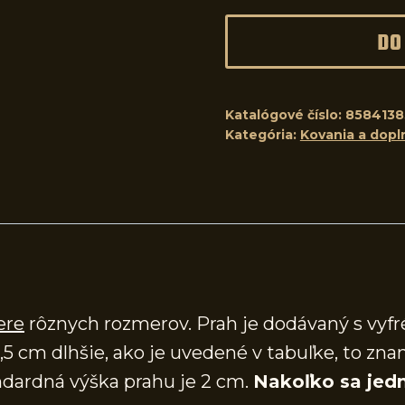
DO
Katalógové číslo:
8584138
Kategória:
Kovania a dopl
ere
rôznych rozmerov. Prah je dodávaný s vy
,5 cm dlhšie, ako je uvedené v tabuľke, to zna
dardná výška prahu je 2 cm.
Nakoľko sa jedn