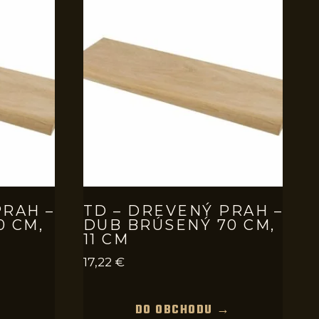
PRAH –
TD – DREVENÝ PRAH –
0 CM,
DUB BRÚSENÝ 70 CM,
11 CM
17,22
€
→
DO OBCHODU →