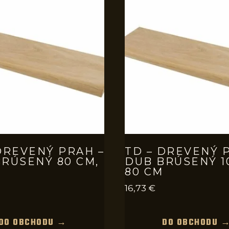
DREVENÝ PRAH –
TD – DREVENÝ 
RÚSENÝ 80 CM,
DUB BRÚSENÝ 1
80 CM
16,73
€
DO OBCHODU →
DO OBCHODU 