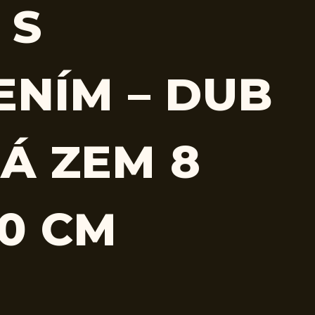
 S
ENÍM – DUB
Á ZEM 8
80 CM