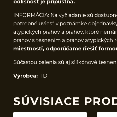
odlišnosť je prípustná.
INFORMÁCIA: Na vyžiadanie sú dostupné 
potrebné uviesť v poznámke objednávky.
atypických prahov a prahov, ktoré nem
prahov s tesnením a prahov atypických r
miestnosti, odporúčame riešiť formo
Súčasťou balenia sú aj silikónové tesnen
Výrobca:
TD
SÚVISIACE PRO