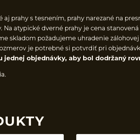
aj prahy s tesnením, prahy narezané na presn
 Na atypické dverné prahy je cena stanovená 
áme skladom požadujeme uhradenie zálohovej 
ozmerov je potrebné si potvrdiť pri objednáv
u jednej objednávky, aby bol dodržaný rov
ia.
DUKTY