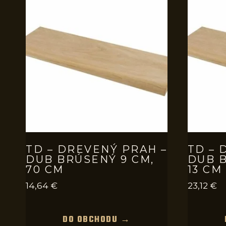
TD – DREVENÝ PRAH –
TD – 
DUB BRÚSENÝ 9 CM,
DUB B
70 CM
13 CM
14,64
€
23,12
€
DO OBCHODU →