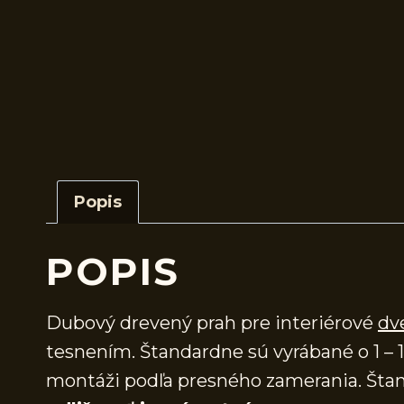
Popis
POPIS
Dubový drevený prah pre interiérové
dv
tesnením. Štandardne sú vyrábané o 1 – 1
montáži podľa presného zamerania. Štan