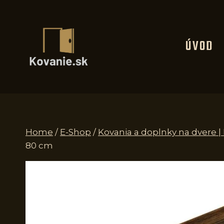
Skip
to
content
ÚVOD
Home
/
E-Shop
/
Kovania a doplnky na dvere 
80 cm