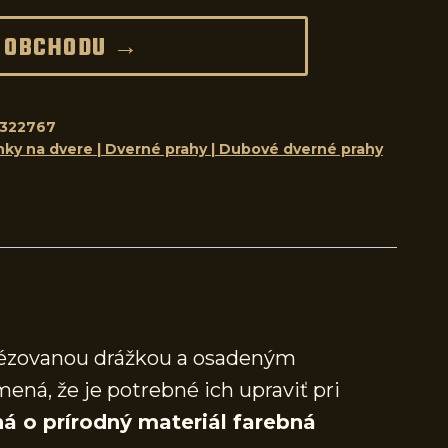
 OBCHODU →
322767
nky na dvere | Dverné prahy | Dubové dverné prahy
frézovanou drážkou a osadeným
mená, že je potrebné ich upraviť pri
á o prírodný materiál farebná