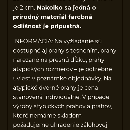
je 2 cm.
Nakoľko sa jedná o
prírodný materiál farebná
odlišnosť je prípustná.
INFORMÁCIA: Na vyžiadanie sú
dostupné aj prahy s tesnením, prahy
narezané na presnú dĺžku, prahy
atypických rozmerov – je potrebné
uviesť v poznámke objednávky. Na
atypické dverné prahy je cena
stanovená individuálne. V prípade
výroby atypických prahov a prahov,
ktoré nemáme skladom
požadujeme uhradenie zálohovej