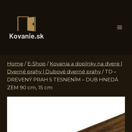
Skip
to
content
Home
/
E-Shop
/
Kovania a doplnky na dvere |
Dverné prahy | Dubové dverné prahy
/
TD –
DREVENÝ PRAH S TESNENÍM – DUB HNEDÁ
ZEM 90 cm, 15 cm