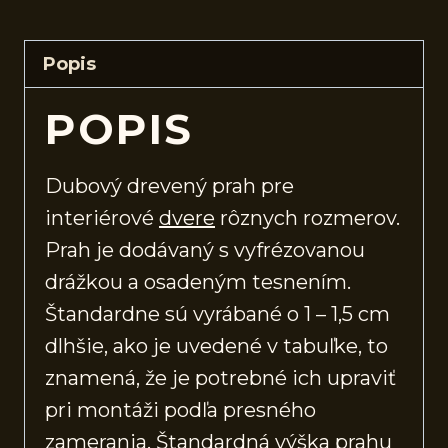
Popis
POPIS
Dubový drevený prah pre
interiérové
dvere
rôznych rozmerov.
Prah je dodávaný s vyfrézovanou
drážkou a osadeným tesnením.
Štandardne sú vyrábané o 1 – 1,5 cm
dlhšie, ako je uvedené v tabuľke, to
znamená, že je potrebné ich upraviť
pri montáži podľa presného
zamerania. Štandardná výška prahu