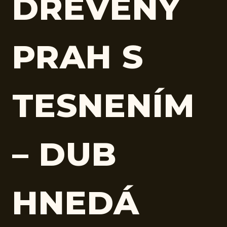
DREVENÝ
PRAH S
TESNENÍM
– DUB
HNEDÁ