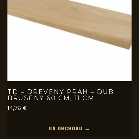
TD – DREVENÝ PRAH – DUB
BRÚSENÝ 60 CM, 11 CM
14,76
€
DO OBCHODU →