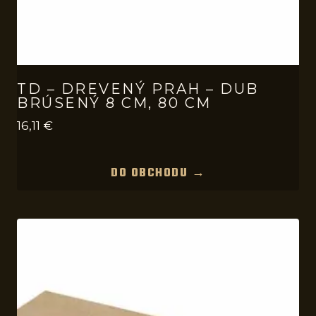
TD – DREVENÝ PRAH – DUB
BRÚSENÝ 8 CM, 80 CM
16,11
€
DO OBCHODU →