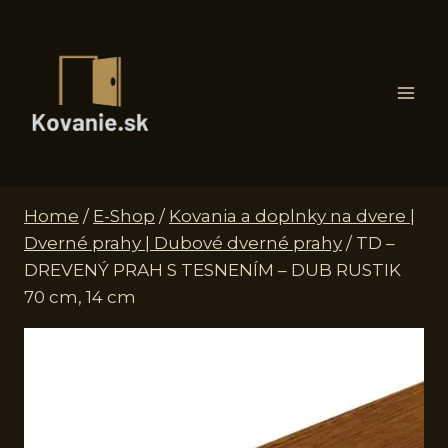
Skip
to
content
Home
/
E-Shop
/
Kovania a doplnky na dvere |
Dverné prahy | Dubové dverné prahy
/
TD –
DREVENÝ PRAH S TESNENÍM – DUB RUSTIK
70 cm, 14 cm