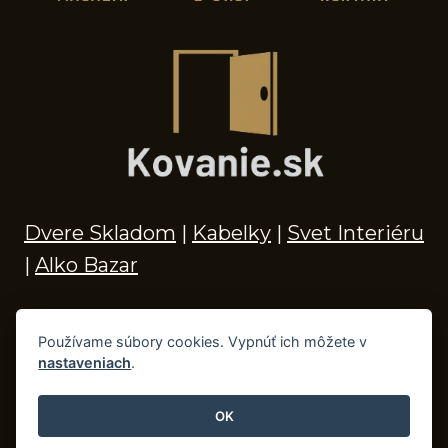
Dvere Skladom
|
Kabelky
|
Svet Interiéru
|
Alko Bazar
Používame súbory cookies. Vypnúť ich môžete v
nastaveniach
.
© 2026 Kľučky na dvere, madlá, kovania,
doplnky do kúpeľne a príslušenstvo
OK