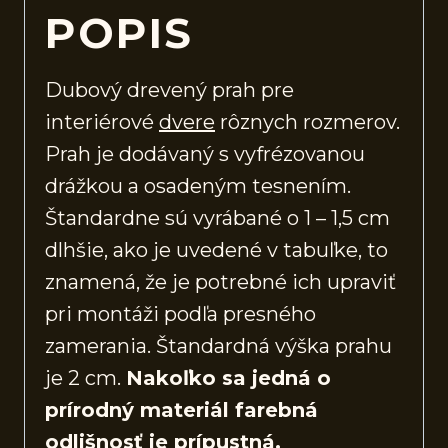
POPIS
Dubový drevený prah pre
interiérové
dvere
rôznych rozmerov.
Prah je dodávaný s vyfrézovanou
drážkou a osadeným tesnením.
Štandardne sú vyrábané o 1 – 1,5 cm
dlhšie, ako je uvedené v tabuľke, to
znamená, že je potrebné ich upraviť
pri montáži podľa presného
zamerania. Štandardná výška prahu
je 2 cm.
Nakoľko sa jedná o
prírodný materiál farebná
odlišnosť je prípustná.