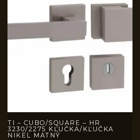
TI – CUBO/SQUARE – HR
3230/2275 KĽUČKA/KĽUČKA
NIKEL MATNÝ