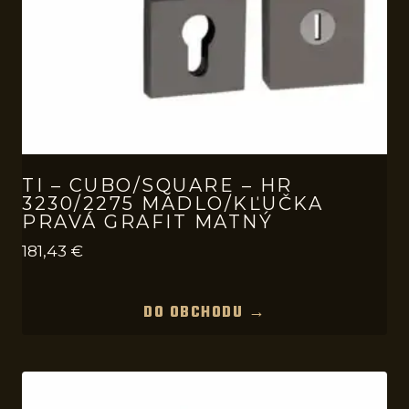
TI – CUBO/SQUARE – HR
3230/2275 MADLO/KĽUČKA
PRAVÁ GRAFIT MATNÝ
181,43
€
DO OBCHODU →