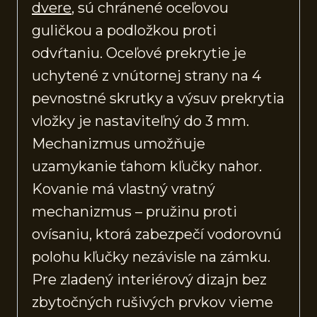
dvere
, sú chránené oceľovou
guličkou a podložkou proti
odvŕtaniu. Oceľové prekrytie je
uchytené z vnútornej strany na 4
pevnostné skrutky a výsuv prekrytia
vložky je nastaviteľný do 3 mm.
Mechanizmus umožňuje
uzamykanie ťahom kľučky nahor.
Kovanie má vlastný vratný
mechanizmus – pružinu proti
ovísaniu, ktorá zabezpečí vodorovnú
polohu kľučky nezávisle na zámku.
Pre zladený interiérový dizajn bez
zbytočných rušivých prvkov vieme