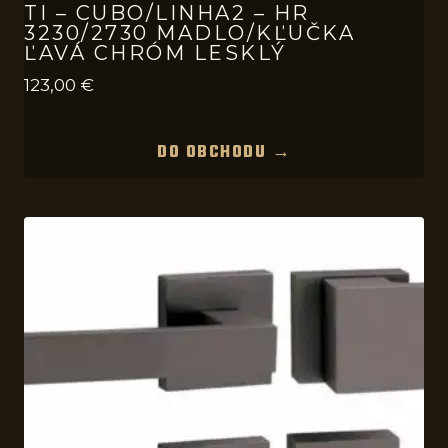
TI – CUBO/LINHA2 – HR
3230/2730 MADLO/KĽUČKA
ĽAVÁ CHRÓM LESKLÝ
123,00
€
DO OBCHODU →